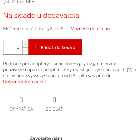
1,50 € bez DPH
Jednotková
Na sklade u dodávateľa
cena:
Môžeme doručiť do:
13.8.2026
Možnosti doručenia
Pridať do košíka
Redukce pro adaptéry s konektorem 5,5 x 2,5mm. Vždy
používejte napájecí adaptér, který má stejné výstupní napětí [V] a
stejný nebo vyšší výstupní proud [A], jako váš původní.
Detailné informácie
OPÝTAŤ SA
ZDIEĽAŤ
Zavolajte nám