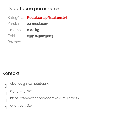
Dodatočné parametre
Kategória
:
Redukce a příslušenství
Záruka
:
24 mesiacov
Hmotnosť
:
0.08 kg
EAN
:
8591849025863
Rozmer
:
Z
á
p
ä
Kontakt
t
i
obchod
@
akumulator.sk
e
0905 205 624
https://www.facebook.com/akumulator.sk
0905 205 624