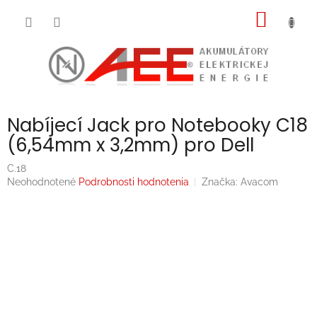
Prejsť
NÁKU
na
obsah
KOŠÍK
Nabíjecí Jack pro Notebooky C18
(6,54mm x 3,2mm) pro Dell
C.18
Priemerné
Neohodnotené
Podrobnosti hodnotenia
Značka:
Avacom
hodnotenie
produktu
je
0,0
z
5
hviezdičiek.