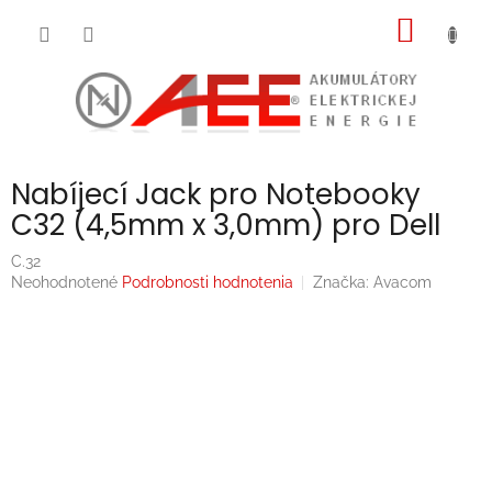
Prejsť
NÁKU
na
obsah
KOŠÍK
Nabíjecí Jack pro Notebooky
C32 (4,5mm x 3,0mm) pro Dell
C.32
Priemerné
Neohodnotené
Podrobnosti hodnotenia
Značka:
Avacom
hodnotenie
produktu
je
0,0
z
5
hviezdičiek.