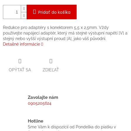
Pridať do košíka
Redukce pro adaptéry s konektorem 5,5 x 2,5mm. Vždy
používejte napájecí adaptér, který má stejné výstupní napětí [V] a
stejný nebo vyšší výstupní proud [A], jako váš původní.
Detailné informácie
OPÝTAŤ SA
ZDIEĽAŤ
Zavolajte nám
0905205624
Hotline
Sme Vám k dispozícií od Pondelka do piatku v