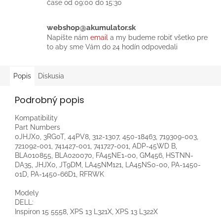
čase od 09:00 do 15:30
webshop@akumulator.sk
Napíšte nám
email
a my budeme robiť všetko pre
to aby sme Vám do 24 hodín odpovedali
Popis
Diskusia
Podrobný popis
Kompatibility
Part Numbers
0JHJX0, 3RG0T, 44PV8, 312-1307, 450-18463, 719309-003,
721092-001, 741427-001, 741727-001, ADP-45WD B,
BLA010855, BLA020070, FA45NE1-00, GM456, HSTNN-
DA35, JHJX0, JT9DM, LA45NM121, LA45NS0-00, PA-1450-
01D, PA-1450-66D1, RFRWK
Modely
DELL:
Inspiron 15 5558, XPS 13 L321X, XPS 13 L322X