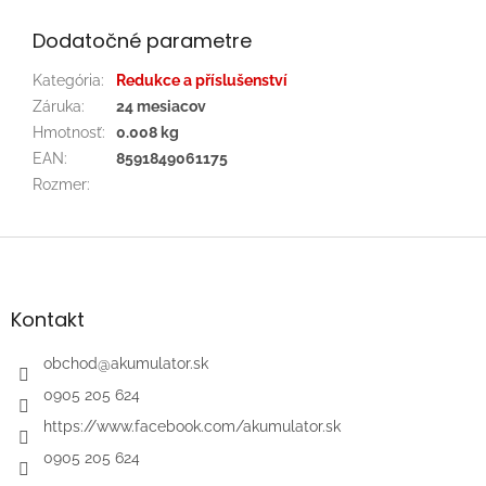
Dodatočné parametre
Kategória
:
Redukce a příslušenství
Záruka
:
24 mesiacov
Hmotnosť
:
0.008 kg
EAN
:
8591849061175
Rozmer
:
Z
á
p
ä
Kontakt
t
i
obchod
@
akumulator.sk
e
0905 205 624
https://www.facebook.com/akumulator.sk
0905 205 624