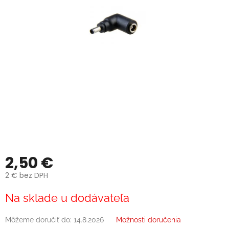
2,50 €
2 € bez DPH
Jednotková
Na sklade u dodávateľa
cena:
Môžeme doručiť do:
14.8.2026
Možnosti doručenia