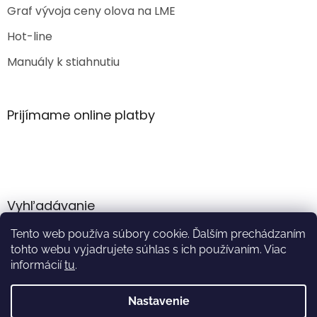
Graf vývoja ceny olova na LME
Hot-line
Manuály k stiahnutiu
Prijímame online platby
Vyhľadávanie
Tento web používa súbory cookie. Ďalším prechádzaním
HĽADAŤ
tohto webu vyjadrujete súhlas s ich používaním. Viac
informácií
tu
.
Nastavenie
Vytvoril Shoptet