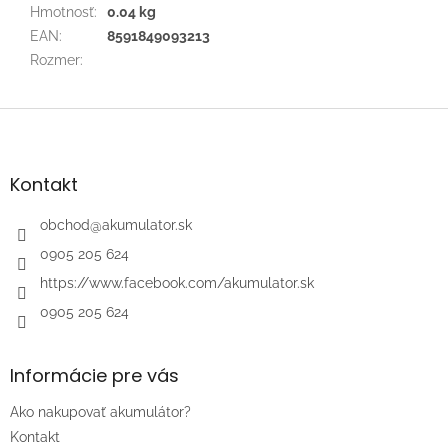
Hmotnosť
:
0.04 kg
EAN
:
8591849093213
Rozmer
:
Z
á
p
ä
Kontakt
t
i
obchod
@
akumulator.sk
e
0905 205 624
https://www.facebook.com/akumulator.sk
0905 205 624
Informácie pre vás
Ako nakupovať akumulátor?
Kontakt