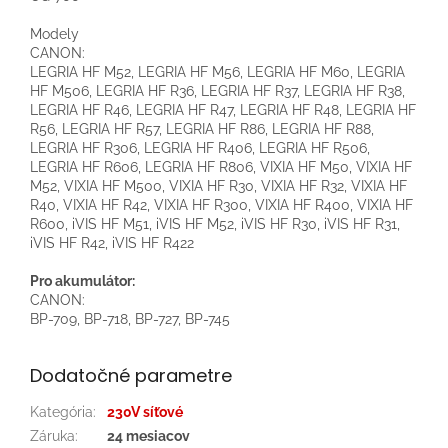
Modely
CANON:
LEGRIA HF M52, LEGRIA HF M56, LEGRIA HF M60, LEGRIA
HF M506, LEGRIA HF R36, LEGRIA HF R37, LEGRIA HF R38,
LEGRIA HF R46, LEGRIA HF R47, LEGRIA HF R48, LEGRIA HF
R56, LEGRIA HF R57, LEGRIA HF R86, LEGRIA HF R88,
LEGRIA HF R306, LEGRIA HF R406, LEGRIA HF R506,
LEGRIA HF R606, LEGRIA HF R806, VIXIA HF M50, VIXIA HF
M52, VIXIA HF M500, VIXIA HF R30, VIXIA HF R32, VIXIA HF
R40, VIXIA HF R42, VIXIA HF R300, VIXIA HF R400, VIXIA HF
R600, iVIS HF M51, iVIS HF M52, iVIS HF R30, iVIS HF R31,
iVIS HF R42, iVIS HF R422
Pro akumulátor:
CANON:
BP-709, BP-718, BP-727, BP-745
Dodatočné parametre
Kategória
:
230V síťové
Záruka
:
24 mesiacov