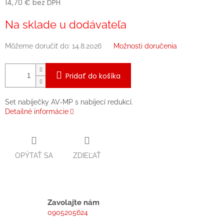
14,70 € bez DPH
Jednotková
Na sklade u dodávateľa
cena:
Môžeme doručiť do:
14.8.2026
Možnosti doručenia
Pridať do košíka
Set nabíječky AV-MP s nabíjecí redukcí.
Detailné informácie
OPÝTAŤ SA
ZDIEĽAŤ
Zavolajte nám
0905205624