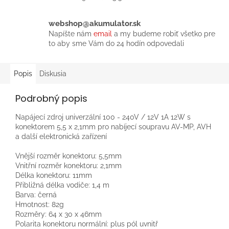
webshop@akumulator.sk
Napíšte nám
email
a my budeme robiť všetko pre
to aby sme Vám do 24 hodín odpovedali
Popis
Diskusia
Podrobný popis
Napájecí zdroj univerzální 100 - 240V / 12V 1A 12W s
konektorem 5,5 x 2,1mm pro nabíjecí soupravu AV-MP, AVH
a další elektronická zařízení
Vnější rozměr konektoru: 5,5mm
Vnitřní rozměr konektoru: 2,1mm
Délka konektoru: 11mm
Přibližná délka vodiče: 1,4 m
Barva: černá
Hmotnost: 82g
Rozměry: 64 x 30 x 46mm
Polarita konektoru normální: plus pól uvnitř