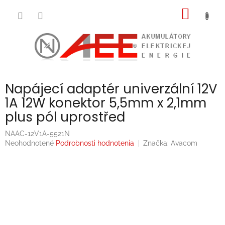
Prejsť
NÁKU
na
obsah
KOŠÍK
Napájecí adaptér univerzální 12V
1A 12W konektor 5,5mm x 2,1mm
plus pól uprostřed
NAAC-12V1A-5521N
Priemerné
Neohodnotené
Podrobnosti hodnotenia
Značka:
Avacom
hodnotenie
produktu
je
0,0
z
5
hviezdičiek.