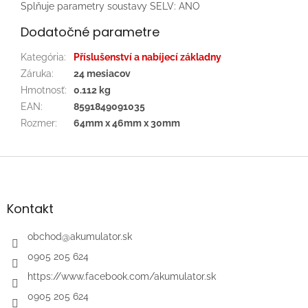
Splňuje parametry soustavy SELV: ANO
Dodatočné parametre
Kategória
:
Příslušenství a nabíjecí základny
Záruka
:
24 mesiacov
Hmotnosť
:
0.112 kg
EAN
:
8591849091035
Rozmer
:
64mm x 46mm x 30mm
Z
á
p
ä
Kontakt
t
i
obchod
@
akumulator.sk
e
0905 205 624
https://www.facebook.com/akumulator.sk
0905 205 624