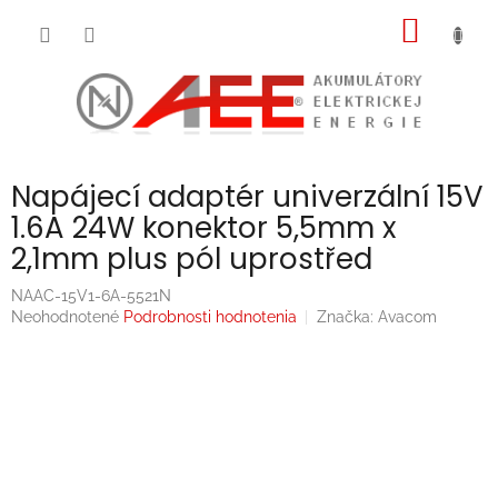
Prejsť
NÁKU
na
obsah
KOŠÍK
Napájecí adaptér univerzální 15V
1.6A 24W konektor 5,5mm x
2,1mm plus pól uprostřed
NAAC-15V1-6A-5521N
Priemerné
Neohodnotené
Podrobnosti hodnotenia
Značka:
Avacom
hodnotenie
produktu
je
0,0
z
5
hviezdičiek.