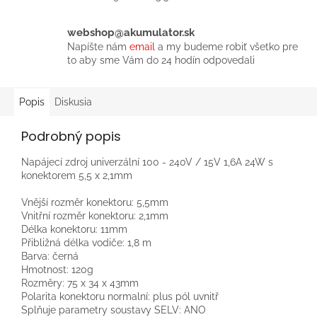
webshop@akumulator.sk
Napíšte nám
email
a my budeme robiť všetko pre
to aby sme Vám do 24 hodín odpovedali
Popis
Diskusia
Podrobný popis
Napájecí zdroj univerzální 100 - 240V / 15V 1,6A 24W s
konektorem 5,5 x 2,1mm
Vnější rozměr konektoru: 5,5mm
Vnitřní rozměr konektoru: 2,1mm
Délka konektoru: 11mm
Přibližná délka vodiče: 1,8 m
Barva: černá
Hmotnost: 120g
Rozměry: 75 x 34 x 43mm
Polarita konektoru normalní: plus pól uvnitř
Splňuje parametry soustavy SELV: ANO