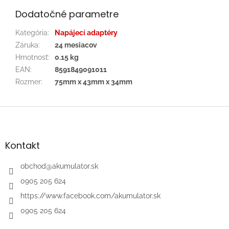
Dodatočné parametre
Kategória
:
Napájecí adaptéry
Záruka
:
24 mesiacov
Hmotnosť
:
0.15 kg
EAN
:
8591849091011
Rozmer
:
75mm x 43mm x 34mm
Z
á
p
ä
Kontakt
t
i
obchod
@
akumulator.sk
e
0905 205 624
https://www.facebook.com/akumulator.sk
0905 205 624