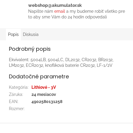
webshop@akumulator.sk
Napíšte nám
email
a my budeme robiť všetko pre
to aby sme Vám do 24 hodín odpovedali
Popis
Diskusia
Podrobný popis
Ekvivalent: 5004LB, 5004LC, DL2032, CR2032, BR2032,
LM2032, ECR2032, knoflíková baterie CR2032, LF-1/2V
Dodatočné parametre
Kategória
:
Lithiové - 3V
Záruka
:
24 mesiacov
EAN
:
4902580131258
Rozmer
:
Z
á