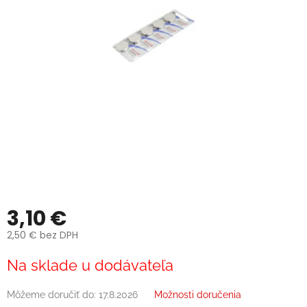
3,10 €
2,50 € bez DPH
Jednotková
Na sklade u dodávateľa
cena:
Môžeme doručiť do:
17.8.2026
Možnosti doručenia