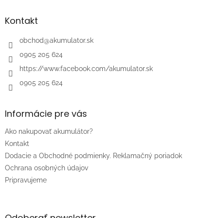
p
ä
Kontakt
t
i
obchod
@
akumulator.sk
e
0905 205 624
https://www.facebook.com/akumulator.sk
0905 205 624
Informácie pre vás
Ako nakupovať akumulátor?
Kontakt
Dodacie a Obchodné podmienky. Reklamačný poriadok
Ochrana osobných údajov
Pripravujeme
Odoberať newsletter