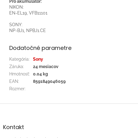
Pro akumulátor:
NIKON:
EN-EL19, VFB11101
SONY:
NP-BJ1, NPBJ1.CE
Dodatočné parametre
Kategória
:
Sony
Záruka
:
24 mesiacov
Hmotnosť
:
0.04 kg
EAN
:
8591849046059
Rozmer
:
Z
á
p
ä
Kontakt
t