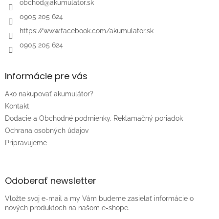
i
obchod
@
akumulator.sk
e
0905 205 624
https://www.facebook.com/akumulator.sk
0905 205 624
Informácie pre vás
Ako nakupovať akumulátor?
Kontakt
Dodacie a Obchodné podmienky. Reklamačný poriadok
Ochrana osobných údajov
Pripravujeme
Odoberať newsletter
Vložte svoj e-mail a my Vám budeme zasielať informácie o
nových produktoch na našom e-shope.