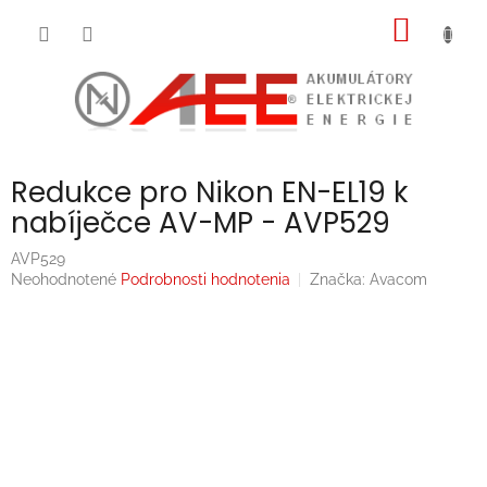
Prejsť
NÁKU
na
obsah
KOŠÍK
Redukce pro Nikon EN-EL19 k
nabíječce AV-MP - AVP529
AVP529
Priemerné
Neohodnotené
Podrobnosti hodnotenia
Značka:
Avacom
hodnotenie
produktu
je
0,0
z
5
hviezdičiek.