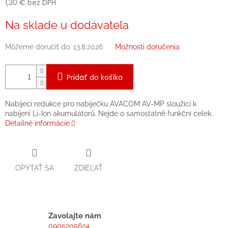
1,30 € bez DPH
Jednotková
Na sklade u dodávateľa
cena:
Môžeme doručiť do:
13.8.2026
Možnosti doručenia
Pridať do košíka
Nabíjecí redukce pro nabíječku AVACOM AV-MP sloužící k
nabíjení Li-Ion akumulátorů. Nejde o samostatně funkční celek.
Detailné informácie
OPÝTAŤ SA
ZDIEĽAŤ
Zavolajte nám
0905205624