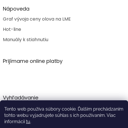
Nápoveda
Graf vývoja ceny olova na LME
Hot-line
Manuály k stiahnutiu
Prijímame online platby
Vyhľadávanie
Tento web používa súbory cookie. Ďalším prechádzaním
HĽADAŤ
tohto webu vyjadrujete súhlas s ich používaním. Viac
informácií
tu
.