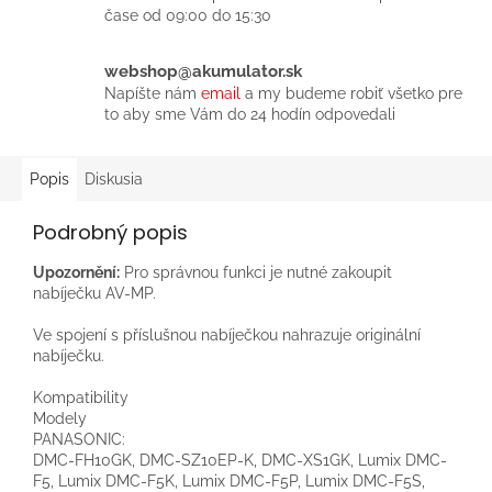
čase od 09:00 do 15:30
webshop@akumulator.sk
Napíšte nám
email
a my budeme robiť všetko pre
to aby sme Vám do 24 hodín odpovedali
Popis
Diskusia
Podrobný popis
Upozornění:
Pro správnou funkci je nutné zakoupit
nabíječku AV-MP.
Ve spojení s příslušnou nabíječkou nahrazuje originální
nabíječku.
Kompatibility
Modely
PANASONIC:
DMC-FH10GK, DMC-SZ10EP-K, DMC-XS1GK, Lumix DMC-
F5, Lumix DMC-F5K, Lumix DMC-F5P, Lumix DMC-F5S,