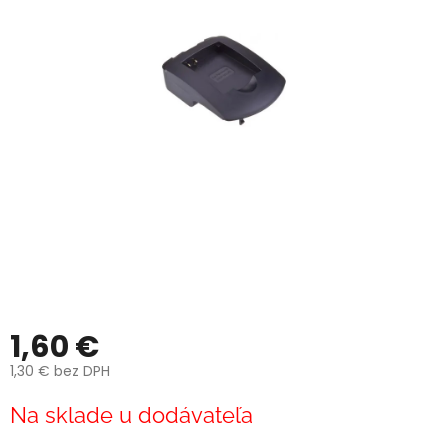
1,60 €
1,30 € bez DPH
Jednotková
Na sklade u dodávateľa
cena: