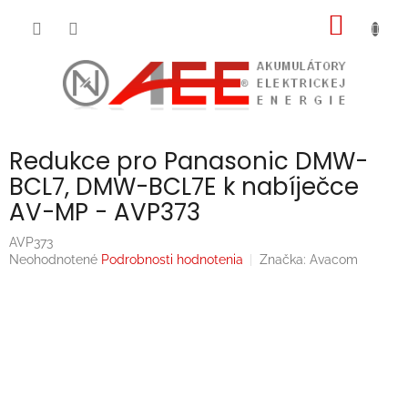
Prejsť
NÁKU
na
obsah
KOŠÍK
Redukce pro Panasonic DMW-
BCL7, DMW-BCL7E k nabíječce
AV-MP - AVP373
AVP373
Priemerné
Neohodnotené
Podrobnosti hodnotenia
Značka:
Avacom
hodnotenie
produktu
je
0,0
z
5
hviezdičiek.