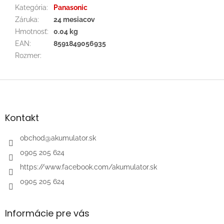
Kategória
:
Panasonic
Záruka
:
24 mesiacov
Hmotnosť
:
0.04 kg
EAN
:
8591849056935
Rozmer
:
Z
á
p
ä
Kontakt
t
i
obchod
@
akumulator.sk
e
0905 205 624
https://www.facebook.com/akumulator.sk
0905 205 624
Informácie pre vás