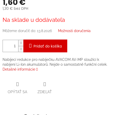
1,60 €
1,30 € bez DPH
Jednotková
Na sklade u dodávateľa
cena:
Môžeme doručiť do:
13.8.2026
Možnosti doručenia
Pridať do košíka
Nabíjecí redukce pro nabíječku AVACOM AV-MP sloužící k
nabíjení Li-Ion akumulátorů. Nejde o samostatně funkční celek.
Detailné informácie
OPÝTAŤ SA
ZDIEĽAŤ