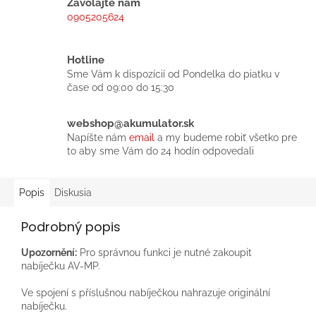
Zavolajte nám
0905205624
Hotline
Sme Vám k dispozícií od Pondelka do piatku v
čase od 09:00 do 15:30
webshop@akumulator.sk
Napíšte nám
email
a my budeme robiť všetko pre
to aby sme Vám do 24 hodín odpovedali
Popis
Diskusia
Podrobný popis
Upozornění:
Pro správnou funkci je nutné zakoupit
nabíječku AV-MP.
Ve spojení s příslušnou nabíječkou nahrazuje originální
nabíječku.