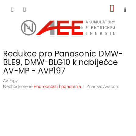
Prejsť
NÁKU
na
obsah
KOŠÍK
Redukce pro Panasonic DMW-
BLE9, DMW-BLG10 k nabíječce
AV-MP - AVP197
AVP197
Priemerné
Neohodnotené
Podrobnosti hodnotenia
Značka:
Avacom
hodnotenie
produktu
je
0,0
z
5
hviezdičiek.