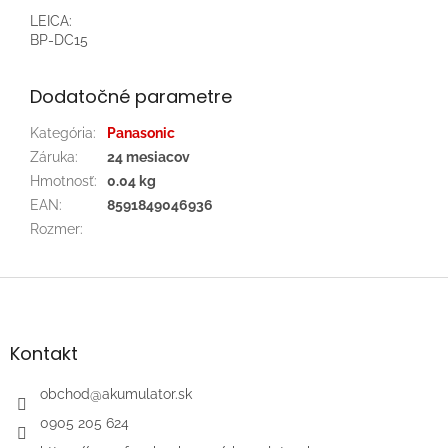
LEICA:
BP-DC15
Dodatočné parametre
Kategória
:
Panasonic
Záruka
:
24 mesiacov
Hmotnosť
:
0.04 kg
EAN
:
8591849046936
Rozmer
:
Z
á
p
ä
Kontakt
t
i
obchod
@
akumulator.sk
e
0905 205 624