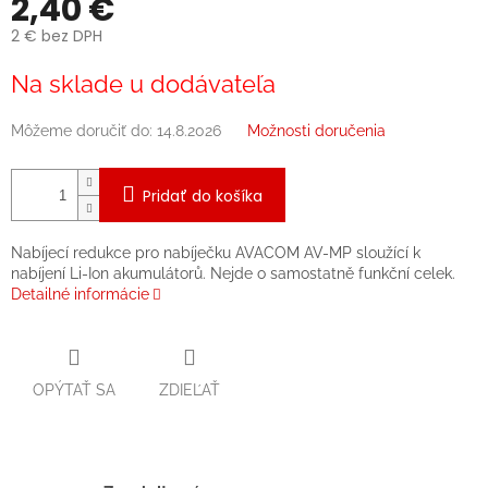
2,40 €
2 € bez DPH
Jednotková
Na sklade u dodávateľa
cena:
Môžeme doručiť do:
14.8.2026
Možnosti doručenia
Pridať do košíka
Nabíjecí redukce pro nabíječku AVACOM AV-MP sloužící k
nabíjení Li-Ion akumulátorů. Nejde o samostatně funkční celek.
Detailné informácie
OPÝTAŤ SA
ZDIEĽAŤ