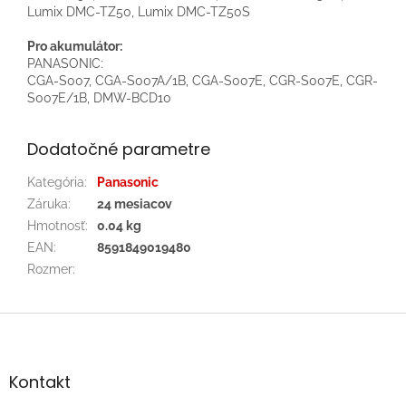
Lumix DMC-TZ50, Lumix DMC-TZ50S
Pro akumulátor:
PANASONIC:
CGA-S007, CGA-S007A/1B, CGA-S007E, CGR-S007E, CGR-
S007E/1B, DMW-BCD10
Dodatočné parametre
Kategória
:
Panasonic
Záruka
:
24 mesiacov
Hmotnosť
:
0.04 kg
EAN
:
8591849019480
Rozmer
:
Z
á
p
ä
Kontakt
t