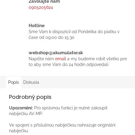
Zavolajte nám
0905205624
Hotline
Sme Vám k dispozícií od Pondelka do piatku v
čase od 09:00 do 15:30
webshop@akumulator.sk
Napíšte nám
email
a my budeme robiť všetko pre
to aby sme Vám do 24 hodín odpovedali
Popis
Diskusia
Podrobný popis
Upozornění:
Pro správnou funkci je nutné zakoupit
nabíječku AV-MP.
Ve spojení s příslušnou nabíječkou nahrazuje originální
nabíječku.