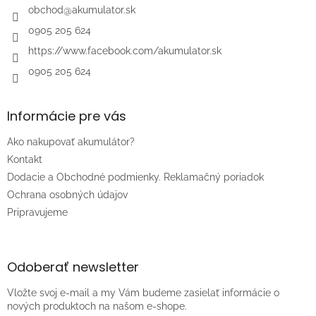
i
obchod
@
akumulator.sk
e
0905 205 624
https://www.facebook.com/akumulator.sk
0905 205 624
Informácie pre vás
Ako nakupovať akumulátor?
Kontakt
Dodacie a Obchodné podmienky. Reklamačný poriadok
Ochrana osobných údajov
Pripravujeme
Odoberať newsletter
Vložte svoj e-mail a my Vám budeme zasielať informácie o
nových produktoch na našom e-shope.